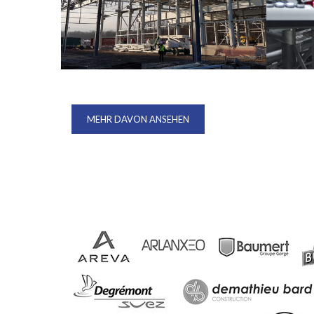
KUHN MGM – EXTENSION DE L’UNITÉ DE
ENDRESS
RÉCEPTION – MONTAGE – EXPÉDITION. ETUDES
APPAREI
AVP-PRO-EXE. ENVIRON 2400T DE CHARPENTE.
MEHR DAVON ANSEHEN