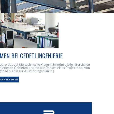
EN BEI CEDETI INGENIERIE
rbüro das auf die technische Planung in industriellen Bereichen
chiedenen Gebieten decken alle Phasen eines Projekts ab, von
nose bis hin zur Ausführungsplanung.
EHR ERFAHREN