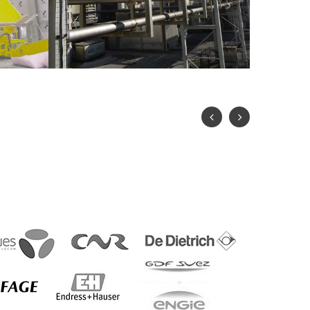
AQUETTES
RACK ET TUYAUTERIES – DIMENSIONNEMENT,
INTÉGRATIO
CALCUL DE FLEXIBILITÉ
DANS UNE U