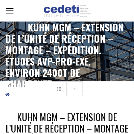
KUHN MGM – EXTENSION
DE L’UNITÉ DE RÉCEPTION –
MONTAGE – EXPÉDITION.
ETUDES AVP-PRO-EXE.
ENVIRON 2400T DE
CHARPENTE.
PORTFOLIO
KUHN MGM – EXTENSION DE L’UNITÉ
DE RÉCEPTION – MONTAGE – EXPÉDITION. ETUDES AVP-
PRO-EXE. ENVIRON 2400T DE CHARPENTE.
KUHN MGM – EXTENSION DE
L’UNITÉ DE RÉCEPTION – MONTAGE