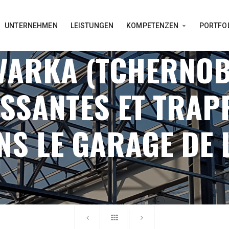
UNTERNEHMEN
LEISTUNGEN
KOMPETENZEN
PORTFO
VARKA (TCHERNOB
SSANTES ET TRAP
NS LE GARAGE DE L
 – PORTES COULISSANTES ET TRAPPE PIVOTANTE DANS LE GARAG