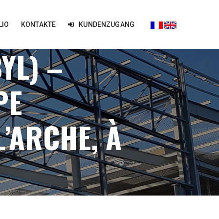
LIO
KONTAKTE
KUNDENZUGANG
YL) –
PE
’ARCHE, À
E DE L’ARCHE, À 80M DU SOL