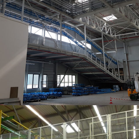
KUHN CLC – CENTRE LOGISTIQUE AVEC MAGASIN GRANDE HAUTEUR ET UNITÉ
DE GRENAILLAGE. ENVIRON 1400T DE CHARPENTE